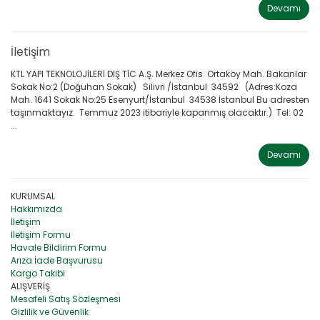
Devamı
İletişim
KTL YAPI TEKNOLOJİLERİ DIŞ TİC A.Ş. Merkez Ofis Ortaköy Mah. Bakanlar
Sokak No:2 (Doğuhan Sokak) Silivri /İstanbul 34592 (Adres:Koza
Mah. 1641 Sokak No:25 Esenyurt/İstanbul 34538 İstanbul Bu adresten
taşınmaktayız. Temmuz 2023 itibariyle kapanmış olacaktır.) Tel: 02
...
Devamı
KURUMSAL
Hakkımızda
İletişim
İletişim Formu
Havale Bildirim Formu
Arıza İade Başvurusu
Kargo Takibi
ALIŞVERİŞ
Mesafeli Satış Sözleşmesi
Gizlilik ve Güvenlik