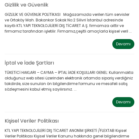
Gizlilik ve Güvenlik
GİZLİLİK VE GÜVENLİK POLİTİKASI Mağazamızda verilen tüm servisler
ve Ortaköy Mah. Bakankar Sokak No:2 Silivri İstanbul adresinde
kayıtlı KTL YAPI TEKNOLOJİLİERİ DIŞ TİCARET A.Ş. firmamıza aittir ve
firmamız tarafından işletilir. Firmamız,çeşitli amaçlarla kişisel veril ...
Devamı
İptal ve İade Şartları
TÜKETİCİ HAKLARI – CAYMA – İPTAL İADE KOŞULLARI GENEL: Kullanmakta
olduğunuz web sitesi üzerinden elektronik ortamda sipariş verdiğiniz
takdirde, size sunulan ön bilgilendirme formunu ve mesafeli satış
sözleşmesini kabul etmiş sayılırsınız. ...
Devamı
Kişisel Veriler Politikası
KTL YAPI TEKNOLOJİLERİ DIŞ TİCARET ANONİM ŞİRKETİ /FLEXTAB Kişisel
Veriler Politikası Kişisel Veriler Kanunu hakkında genel bilgilendirme