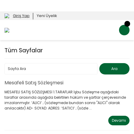
Giriş Yap
Yeni Üyelik
Tüm Sayfalar
Mesafeli Satış Sözleşmesi
MESAFELİ SATIŞ SÖZLEŞMESİ 1.TARAFLAR İşbu Sözleşme aşağıdaki
taraflar arasında aşağıda belirtilen hüküm ve şartlar çerçevesinde
imzalanmıştır. ‘ALICI’ ; (sözleşmede bundan sonra "ALICI" olarak
anılacaktır) AD- SOYAD: ADRES: ‘SATICI’ ; (sözle ...
Devamı