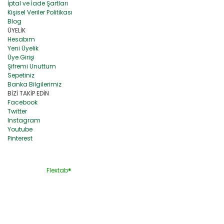
İptal ve İade Şartları
Kişisel Veriler Politikası
Blog
ÜYELİK
Hesabım
Yeni Üyelik
Üye Girişi
Şifremi Unuttum
Sepetiniz
Banka Bilgilerimiz
BİZİ TAKİP EDİN
Facebook
Twitter
Instagram
Youtube
Pinterest
Flextab®
, KTL YAPI TEKNOLOJİLERİ DIŞ TİCARET A.Ş. tescilli
markasıdır. Koza Mah. 1641 Sokak No:25 Esenyurt / İstanbul
Tel. :
0212 672 50 72 -
Fax :
0212 672 50 74 info@flextab.com.tr
info@ktl.com.tr