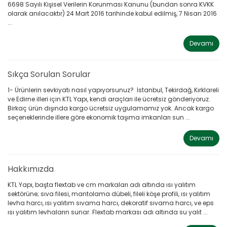
6698 Sayılı Kişisel Verilerin Korunması Kanunu (bundan sonra KVKK
olarak anılacaktır) 24 Mart 2016 tarihinde kabul edilmiş, 7 Nisan 2016
...
Devamı
Sıkça Sorulan Sorular
1- Ürünlerin sevkiyatı nasıl yapıyorsunuz? İstanbul, Tekirdağ, Kırklareli
ve Edirne illeri için KTL Yapı, kendi araçları ile ücretsiz gönderiyoruz.
Birkaç ürün dışında kargo ücretsiz uygulamamız yok. Ancak kargo
seçeneklerinde illere göre ekonomik taşıma imkanları sun ...
Devamı
Hakkımızda
KTL Yapı, başta flextab ve cm markaları adı altında ısı yalıtım
sektörüne; sıva filesi, mantolama dübeli, fileli köşe profili, ısı yalıtım
levha harcı, ısı yalıtım sıvama harcı, dekoratif sıvama harcı, ve eps
ısı yalıtım levhaların sunar. Flextab markası adı altında su yalıt ...