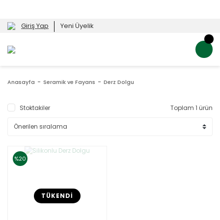
Giriş Yap
Yeni Üyelik
Anasayfa
Seramik ve Fayans
Derz Dolgu
Stoktakiler
Toplam 1 ürün
%20
TÜKENDİ