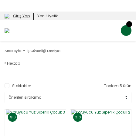
Giriş Yap
Yeni Üyelik
Anasayfa
İş Güvenliği Emniyet
Flextab
Stoktakiler
Toplam 5 ürün
%10
%10