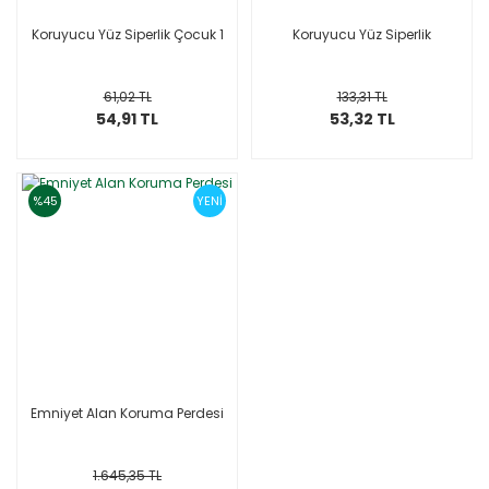
Koruyucu Yüz Siperlik Çocuk 1
Koruyucu Yüz Siperlik
61,02 TL
133,31 TL
54,91 TL
53,32 TL
%45
YENİ
Emniyet Alan Koruma Perdesi
1.645,35 TL