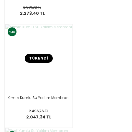
2.991,32 TL
2.273,40 TL
%18
TÜKENDİ
Kırmızı Kumlu Su Yalıtım Membranı
2.496,76 TL
2.047,34 TL