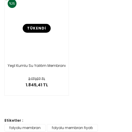
%15
TÜKENDİ
Yeşil Kumlu Su Yalıtım Membranı
2.171,07 TL
1.845,41 TL
Etiketler :
folyolu membran
folyolu membran fiyatı