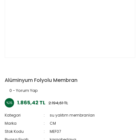
Alüminyum Folyolu Membran
0 - Yorum Yap
1.865,42 TL
2.194,61 TL
%15
Kategori
su yalıtım membranları
Marka
CM
Stok Kodu
MEF07
Piyasa Fiyatı
kargobedava