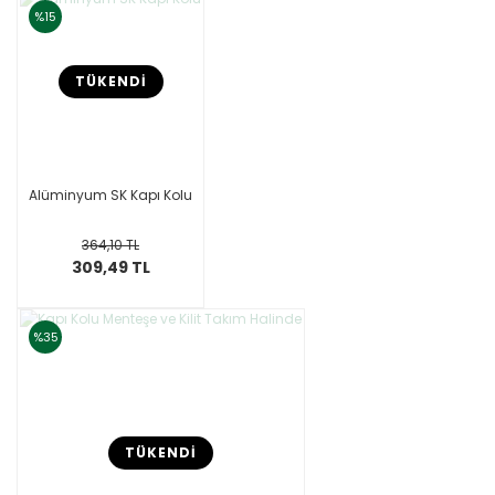
%15
TÜKENDİ
Alüminyum SK Kapı Kolu
364,10 TL
309,49 TL
%35
TÜKENDİ