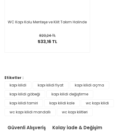
WC Kapı Kolu Menteşe ve Kilit Takım Halinde
820,24 TL
533,16 TL
Etiketler :
kapı kilidi
kapı kilidi fiyat
kapı kilidi açma
kapı kilidi göbeği
kapı kilidi değiştirme
kapı kilidi tamiri
kapı kilidi kale
wc kapı kilidi
wc kapı kilidi mandallı
wc kapı kilitleri
Güvenli Alışveriş
Kolay İade & Değişim