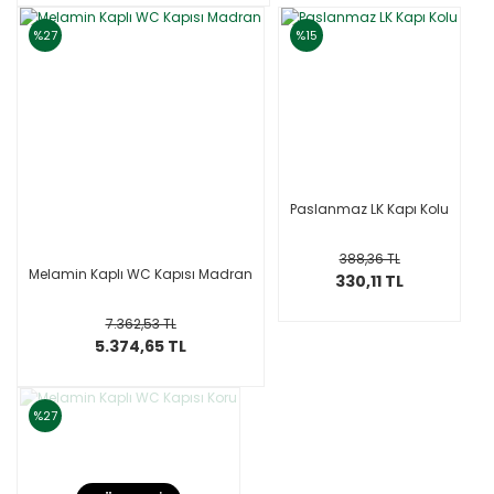
%27
%15
Paslanmaz LK Kapı Kolu
388,36 TL
Melamin Kaplı WC Kapısı Madran
330,11 TL
7.362,53 TL
5.374,65 TL
%27