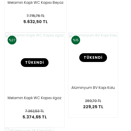
Melamin Kaplı WC Kapısı Beyaz
7.715,76 TL
5.632,50 TL
%27
%15
TÜKENDİ
TÜKENDİ
Alüminyum BV Kapı Kolu
Melamin Kaplı WC Kapısı ılgaz
269,70 TL
229,25 TL
7.362,53 TL
5.374,65 TL