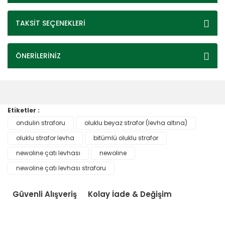
TAKSİT SEÇENEKLERİ
ÖNERİLERİNİZ
Etiketler :
ondulin straforu
oluklu beyaz strafor (levha altına)
oluklu strafor levha
bitümlü oluklu strafor
newoline çatı levhası
newoline
newoline çatı levhası straforu
Güvenli Alışveriş
Kolay İade & Değişim