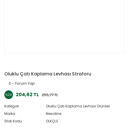
Oluklu Çatı Kaplama Levhası Straforu
0 - Yorum Yap
204,62 TL
255,77 TL
%20
Kategori
Oluklu Çatı Kaplama Levhası Ürünleri
Marka
Newoline
Stok Kodu
OLKÇLS