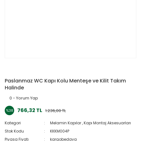
Paslanmaz WC Kapı Kolu Menteşe ve Kilit Takım
Halinde
0 - Yorum Yap
766,32 TL
1.236,00 TL
%38
Kategori
Melamin Kapılar
,
Kapı Montaj Aksesuarları
Stok Kodu
KKKM004P
Piyasa Fiyatı
kargobedava