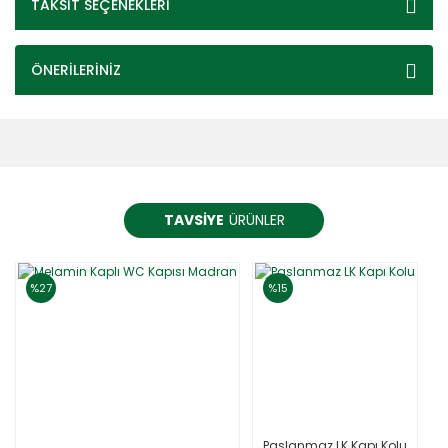
TAKSİT SEÇENEKLERİ
ÖNERİLERİNİZ
TAVSİYE
ÜRÜNLER
%27
%15
Paslanmaz LK Kapı Kolu