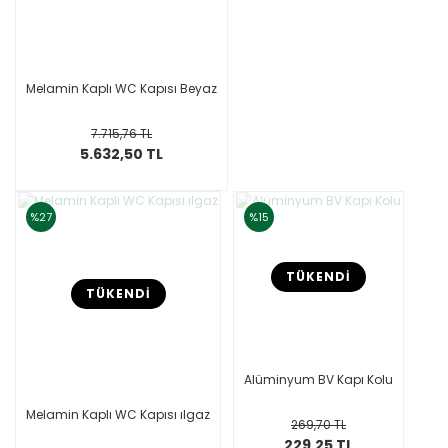
Melamin Kaplı WC Kapısı Beyaz
7.715,76 TL
5.632,50 TL
%27
%15
TÜKENDİ
TÜKENDİ
Alüminyum BV Kapı Kolu
Melamin Kaplı WC Kapısı ılgaz
269,70 TL
229,25 TL