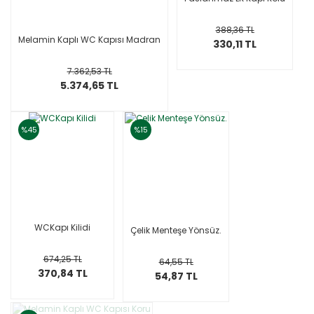
388,36 TL
Melamin Kaplı WC Kapısı Madran
330,11 TL
7.362,53 TL
5.374,65 TL
%45
%15
WCKapı Kilidi
Çelik Menteşe Yönsüz.
674,25 TL
64,55 TL
370,84 TL
54,87 TL