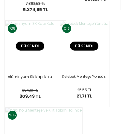
7.362,53 TL
5.374,65 TL
%15
%15
TÜKENDİ
TÜKENDİ
Kelebek Menteşe Yönsüz.
Alüminyum SK Kapı Kolu
25,55 TL
364,10 TL
21,71 TL
309,49 TL
%35