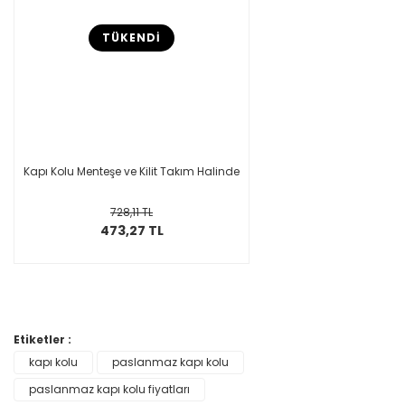
TÜKENDİ
Kapı Kolu Menteşe ve Kilit Takım Halinde
728,11 TL
473,27 TL
Etiketler :
kapı kolu
paslanmaz kapı kolu
paslanmaz kapı kolu fiyatları