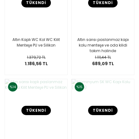
TÜKENDİ
TÜKENDİ
Altın Kaplı WC Kol WC Kilit
Altın sarısı paslanmaz kapı
Menteşe PU ve Silikon
kolu menteşe ve oda kilidi
takım halinde
1.379,72 TL
1.111,44 TL
1.186,56 TL
689,09 TL
%14
%15
TÜKENDİ
TÜKENDİ