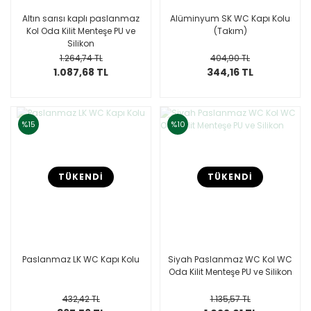
Altın sarısı kaplı paslanmaz
Alüminyum SK WC Kapı Kolu
Kol Oda Kilit Menteşe PU ve
(Takım)
Silikon
1.264,74 TL
404,90 TL
1.087,68 TL
344,16 TL
%15
%10
TÜKENDİ
TÜKENDİ
Paslanmaz LK WC Kapı Kolu
Siyah Paslanmaz WC Kol WC
Oda Kilit Menteşe PU ve Silikon
432,42 TL
1.135,57 TL