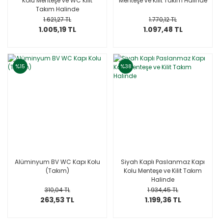
Kolu Menteşe ve WC Kilit
Menteşe ve Kilit Takım Halinde
Takım Halinde
1.621,27 TL
1.770,12 TL
1.005,19 TL
1.097,48 TL
%15
%38
Alüminyum BV WC Kapı Kolu
Siyah Kaplı Paslanmaz Kapı
(Takım)
Kolu Menteşe ve Kilit Takım
Halinde
310,04 TL
1.934,45 TL
263,53 TL
1.199,36 TL