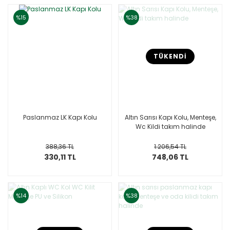
%15
%38
TÜKENDİ
Paslanmaz LK Kapı Kolu
Altın Sarısı Kapı Kolu, Menteşe,
Wc Kildi takım halinde
388,36 TL
1.206,54 TL
330,11 TL
748,06 TL
%14
%38