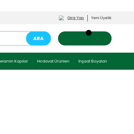
Giriş Yap
Yeni Üyelik
ARA
elamin Kapılar
Hırdavat Ürünleri
İnşaat Boyaları