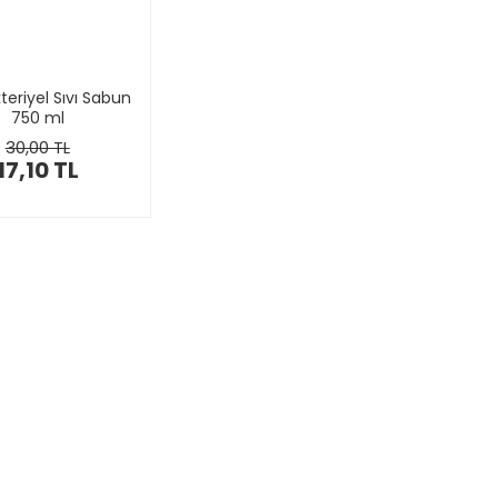
teriyel Sıvı Sabun
750 ml
30,00 TL
17,10 TL