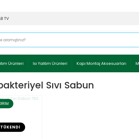
AB TV
ıtım Ürünleri
Isı Yalıtım Ürünleri
Kapı Montaj Aksesuarları
M
bakteriyel Sıvı Sabun
DİRİM
TÜKENDİ