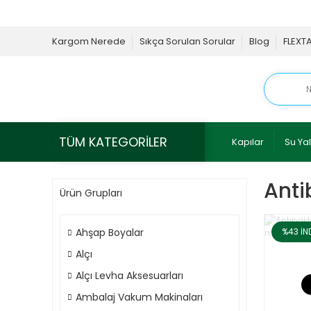
Kargom Nerede
Sıkça Sorulan Sorular
Blog
FLEXT
TÜM KATEGORİLER
Kapılar
Su Yal
Anti
Ürün Grupları
Ahşap Boyalar
%43
İN
Alçı
Alçı Levha Aksesuarları
Ambalaj Vakum Makinaları