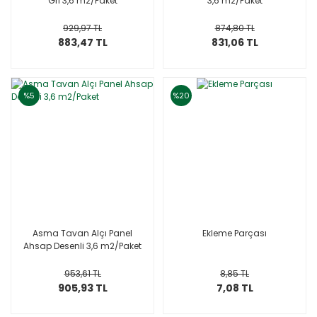
Gri 3,6 m2/Paket
3,6 m2/Paket
929,97 TL
874,80 TL
883,47 TL
831,06 TL
%5
%20
Asma Tavan Alçı Panel
Ekleme Parçası
Ahsap Desenli 3,6 m2/Paket
953,61 TL
8,85 TL
905,93 TL
7,08 TL