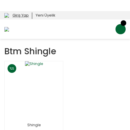
Giriş Yap
Yeni Üyelik
Btm Shingle
%5
Shingle