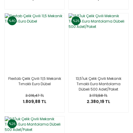
%40
%25
Flextab Çelik Çivili 11,5 Mekanik
13,5'luk Çelik Çivili Mekanik
Tırnaklı Euro Dübel
Tırnaklı Euro Mantolama
Dübeli 500 Adet/Paket
3.016,47 TL
3.173,58 TL
1.809,88 TL
2.380,19 TL
%25