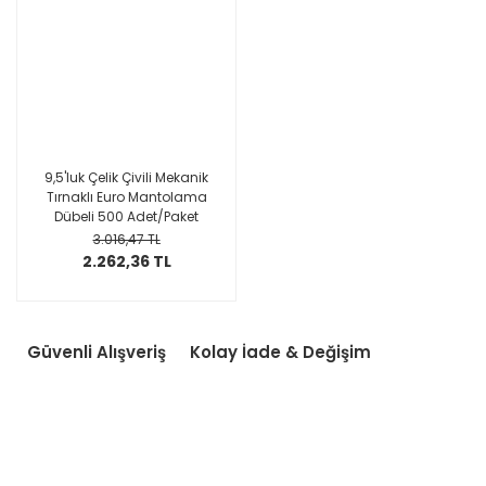
9,5'luk Çelik Çivili Mekanik
Tırnaklı Euro Mantolama
Dübeli 500 Adet/Paket
3.016,47 TL
2.262,36 TL
Güvenli Alışveriş
Kolay İade & Değişim