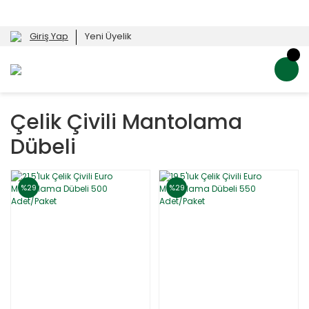
Giriş Yap
Yeni Üyelik
Çelik Çivili Mantolama
Dübeli
%29
%29