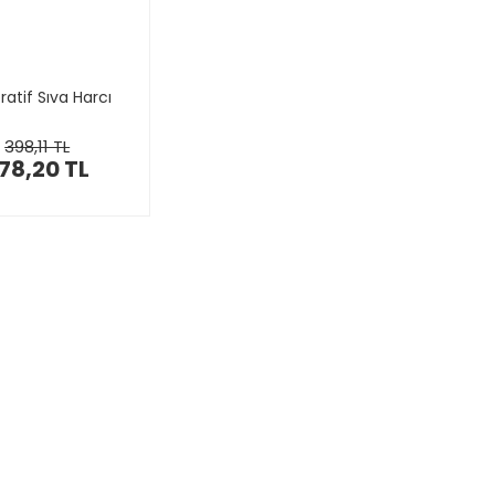
atif Sıva Harcı
398,11 TL
78,20 TL