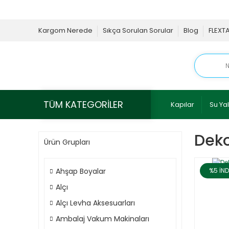
Kargom Nerede
Sıkça Sorulan Sorular
Blog
FLEXT
TÜM KATEGORİLER
Kapılar
Su Yal
Deko
Ürün Grupları
Ahşap Boyalar
%5
İND
Alçı
Alçı Levha Aksesuarları
Ambalaj Vakum Makinaları