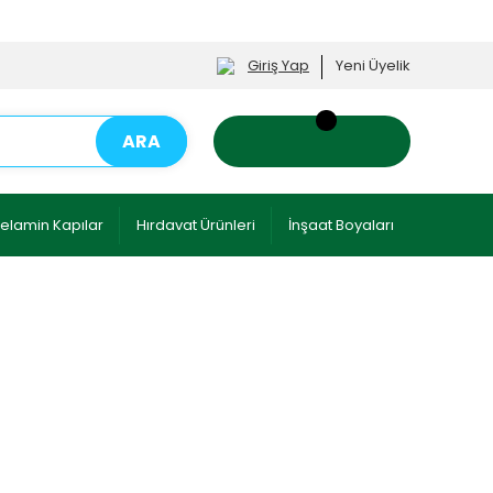
Giriş Yap
Yeni Üyelik
ARA
elamin Kapılar
Hırdavat Ürünleri
İnşaat Boyaları