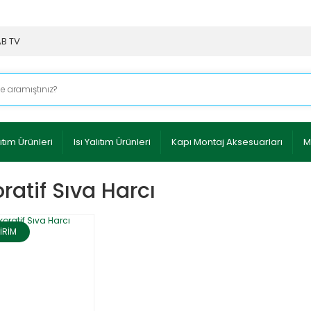
AB TV
ıtım Ürünleri
Isı Yalıtım Ürünleri
Kapı Montaj Aksesuarları
M
ratif Sıva Harcı
İRİM