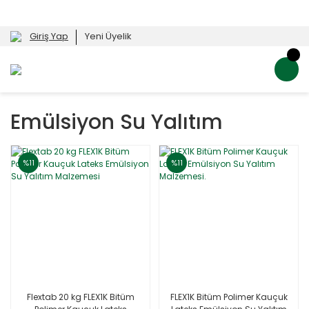
Giriş Yap
Yeni Üyelik
Emülsiyon Su Yalıtım
%11
%11
Flextab 20 kg FLEX1K Bitüm
FLEX1K Bitüm Polimer Kauçuk