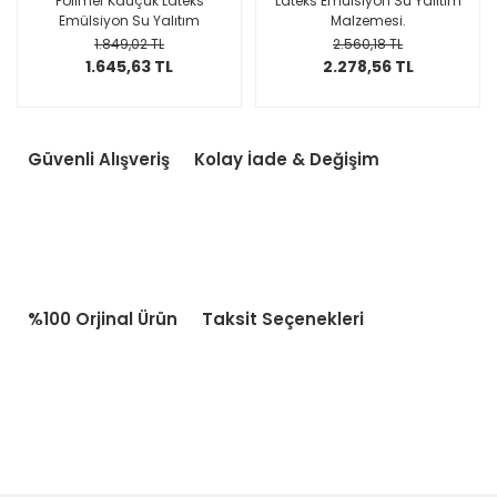
Polimer Kauçuk Lateks
Lateks Emülsiyon Su Yalıtım
Emülsiyon Su Yalıtım
Malzemesi.
Malzemesi
1.849,02 TL
2.560,18 TL
1.645,63 TL
2.278,56 TL
Güvenli Alışveriş
Kolay İade & Değişim
%100 Orjinal Ürün
Taksit Seçenekleri