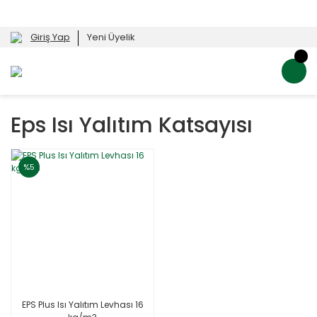
Giriş Yap
Yeni Üyelik
Eps Isı Yalıtım Katsayısı
%5
EPS Plus Isı Yalıtım Levhası 16