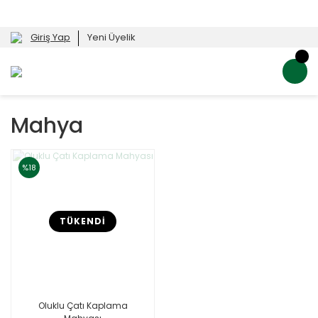
Giriş Yap
Yeni Üyelik
Mahya
%18
TÜKENDİ
Oluklu Çatı Kaplama