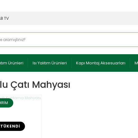
AB TV
ıtım Ürünleri
Isı Yalıtım Ürünleri
Kapı Montaj Aksesuarları
M
lu Çatı Mahyası
DİRİM
TÜKENDİ