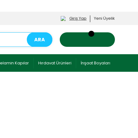
Giriş Yap
Yeni Üyelik
ARA
elamin Kapılar
Hırdavat Ürünleri
İnşaat Boyaları