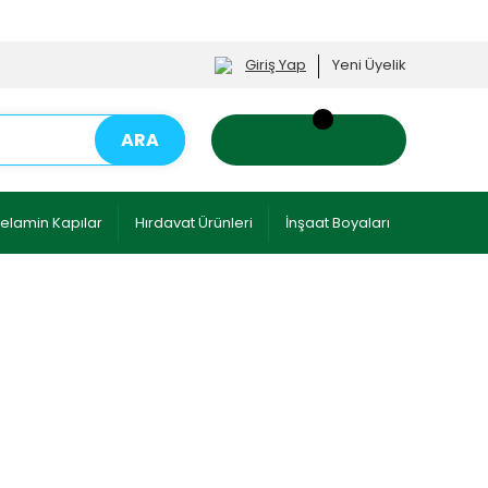
Giriş Yap
Yeni Üyelik
ARA
elamin Kapılar
Hırdavat Ürünleri
İnşaat Boyaları