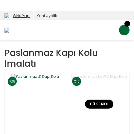
Giriş Yap
Yeni Üyelik
Paslanmaz Kapı Kolu
Imalatı
%15
%15
TÜKENDİ