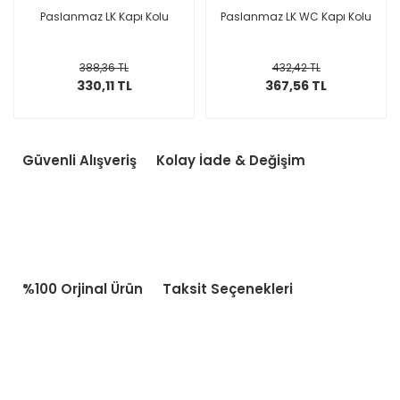
Paslanmaz LK Kapı Kolu
Paslanmaz LK WC Kapı Kolu
388,36 TL
432,42 TL
330,11 TL
367,56 TL
Güvenli Alışveriş
Kolay İade & Değişim
%100 Orjinal Ürün
Taksit Seçenekleri