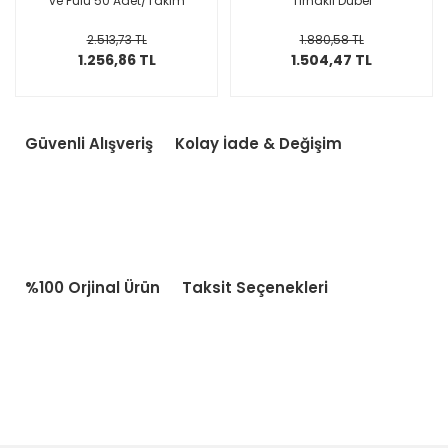
ve Pulu 50 Adet/Takım
Tırnaklı Dübel
2.513,73 TL
1.880,58 TL
1.256,86 TL
1.504,47 TL
Güvenli Alışveriş
Kolay İade & Değişim
%100 Orjinal Ürün
Taksit Seçenekleri