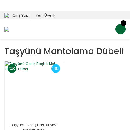
Giriş Yap
Yeni Üyelik
Taşyünü Mantolama Dübeli
%20
YENİ
Taşyünü Geniş Başlıklı Mek.