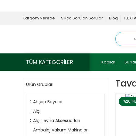
Kargom Nerede
Sıkça Sorulan Sorular
Blog
FLEXT
TÜM KATEGORİLER
Kapılar
Su Yal
Tava
Ürün Grupları
Ahşap Boyalar
%20
İN
Alçı
Alçı Levha Aksesuarları
Ambalaj Vakum Makinaları