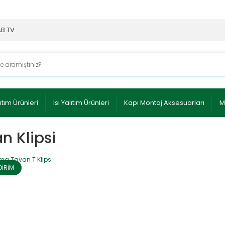
AB TV
ıtım Ürünleri
Isı Yalıtım Ürünleri
Kapı Montaj Aksesuarları
M
n Klipsi
DİRİM