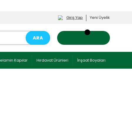
Giriş Yap
Yeni Üyelik
ARA
elamin Kapılar
Hırdavat Ürünleri
İnşaat Boyaları