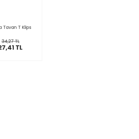
 Tavan T Klips
34,27 TL
27,41 TL