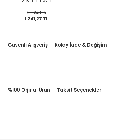
10*10 mm 1*50 m
1.773,24 TL
1.241,27 TL
Güvenli Alışveriş
Kolay İade & Değişim
%100 Orjinal Ürün
Taksit Seçenekleri