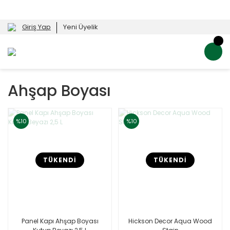
Giriş Yap
Yeni Üyelik
Ahşap Boyası
%10
%10
TÜKENDİ
TÜKENDİ
Panel Kapı Ahşap Boyası
Hickson Decor Aqua Wood