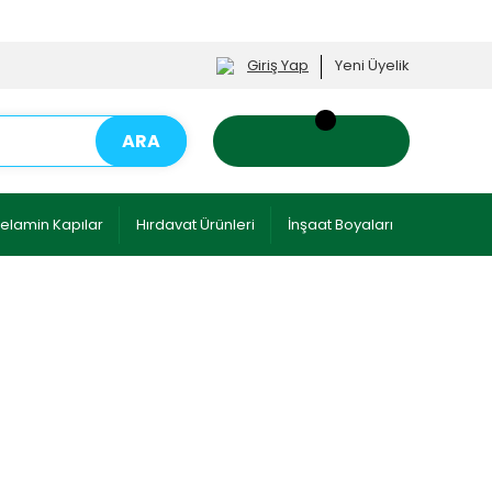
Giriş Yap
Yeni Üyelik
ARA
elamin Kapılar
Hırdavat Ürünleri
İnşaat Boyaları