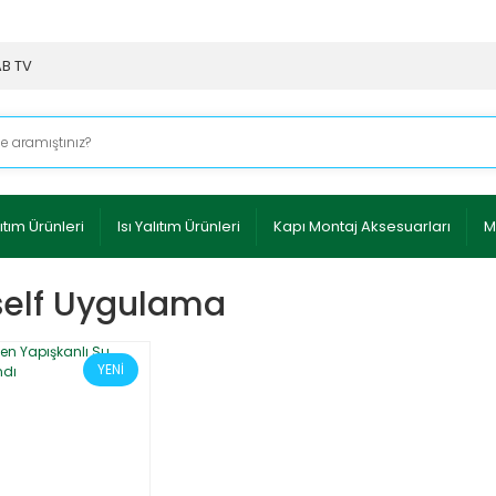
AB TV
ıtım Ürünleri
Isı Yalıtım Ürünleri
Kapı Montaj Aksesuarları
M
self Uygulama
YENİ