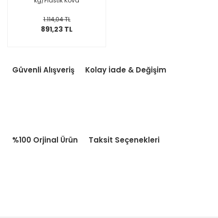
kg/Plastik Kova
1.114,04 TL
891,23 TL
Güvenli Alışveriş
Kolay İade & Değişim
%100 Orjinal Ürün
Taksit Seçenekleri