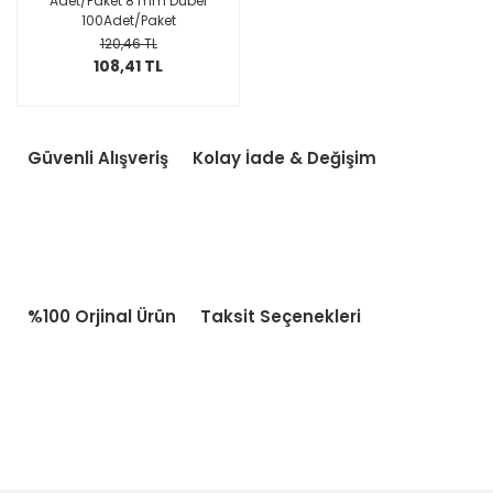
Adet/Paket 8 mm Dübel
100Adet/Paket
120,46 TL
108,41 TL
Güvenli Alışveriş
Kolay İade & Değişim
%100 Orjinal Ürün
Taksit Seçenekleri