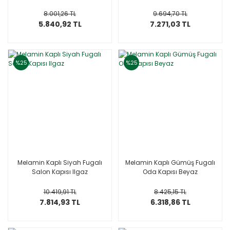
8.001,26 TL
9.694,70 TL
5.840,92 TL
7.271,03 TL
%25
%25
Melamin Kaplı Siyah Fugalı
Melamin Kaplı Gümüş Fugalı
Salon Kapısı Ilgaz
Oda Kapısı Beyaz
10.419,91 TL
8.425,15 TL
7.814,93 TL
6.318,86 TL