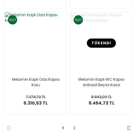
%27
%27
TÜKENDİ
Melamin Kaplı Oda Kapısı
Melamin Kaplı WC Kapısı
Koru
Antrasit Beyaz Kasa
7.274,70 TL
8.842,09 TL
5.310,53 TL
6.454,73 TL
1
2