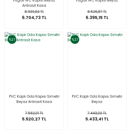
Fugalı WC Kapısı Beyaz
Fugalı WC Kapısı Beyaz
Antrasit Kasa
8.939,63 TL
8.526,87 TL
6.704,73 TL
6.395,15 TL
%27
%27
PVC Kaplı Oda Kapısı Simetri
PVC Kaplı Oda Kapısı Simetri
Beyaz Antrasit Kasa
Beyaz
7.562,01 TL
7.443,03 TL
5.520,27 TL
5.433,41 TL