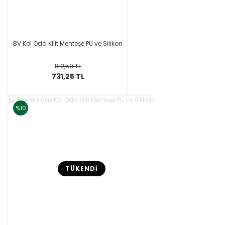
BV Kol Oda Kilit Menteşe PU ve Silikon
812,50 TL
731,25 TL
%10
TÜKENDİ