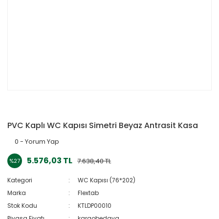
PVC Kaplı WC Kapısı Simetri Beyaz Antrasit Kasa
0 - Yorum Yap
5.576,03 TL
7.638,40 TL
%27
Kategori
WC Kapısı (76*202)
Marka
Flextab
Stok Kodu
KTLDP00010
Piyasa Fiyatı
kargobedava