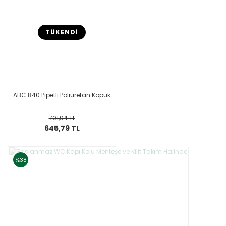
TÜKENDİ
ABC 840 Pipetli Poliüretan Köpük
701,94 TL
645,79 TL
%38