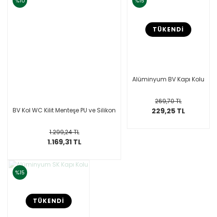
%10
%15
TÜKENDİ
Alüminyum BV Kapı Kolu
269,70 TL
BV Kol WC Kilit Menteşe PU ve Silikon
229,25 TL
1.299,24 TL
1.169,31 TL
%15
TÜKENDİ