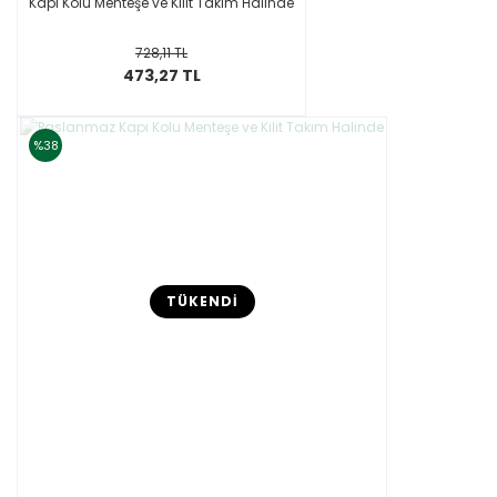
Kapı Kolu Menteşe ve Kilit Takım Halinde
728,11 TL
473,27 TL
%38
TÜKENDİ