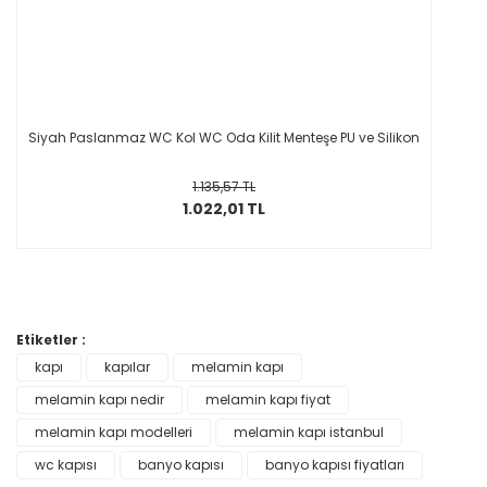
Siyah Paslanmaz WC Kol WC Oda Kilit Menteşe PU ve Silikon
1.135,57 TL
1.022,01 TL
Etiketler :
kapı
kapılar
melamin kapı
melamin kapı nedir
melamin kapı fiyat
melamin kapı modelleri
melamin kapı istanbul
wc kapısı
banyo kapısı
banyo kapısı fiyatları