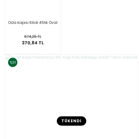
Oda kapısı Kilidi 45lik Oval
674,25 TL
370,84 TL
%31
TÜKENDİ