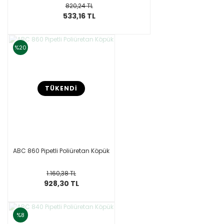
820,24 TL
533,16 TL
%20
TÜKENDİ
ABC 860 Pipetli Poliüretan Köpük
1.160,38 TL
928,30 TL
%8