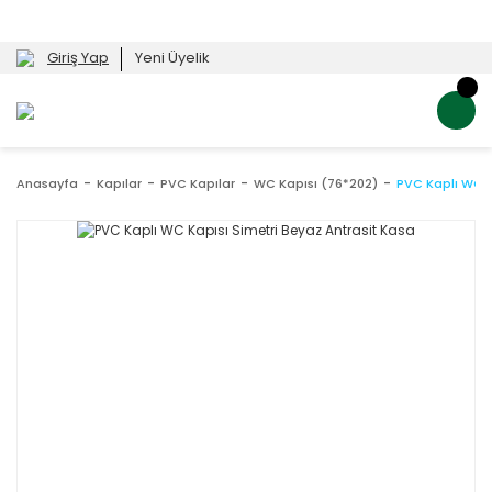
Giriş Yap
Yeni Üyelik
Anasayfa
Kapılar
PVC Kapılar
WC Kapısı (76*202)
PVC Kaplı WC K