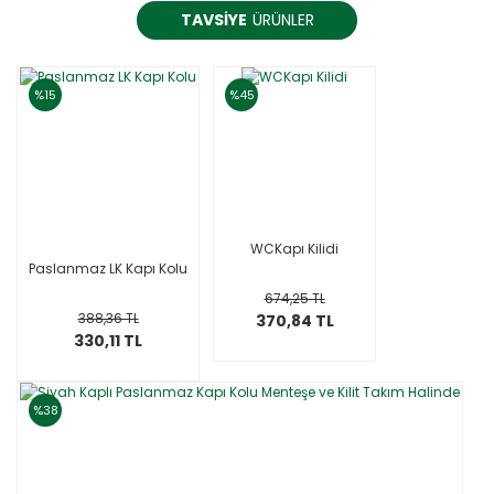
TAVSİYE
ÜRÜNLER
%15
%45
WCKapı Kilidi
Paslanmaz LK Kapı Kolu
674,25 TL
388,36 TL
370,84 TL
330,11 TL
%38