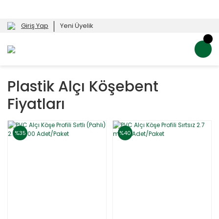
Giriş Yap
Yeni Üyelik
Plastik Alçı Köşebent
Fiyatları
%35
%40