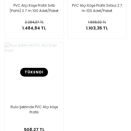
PVC Alçı Köşe Profili Sırtlı
PVC Alçı Köşe Profili Sırtsız 2.7
(Pahlı) 2.7 m 100 Adet/Paket
m 100 Adet/Paket
2.284,37 TL
1.838,92 TL
1.484,84 TL
1.103,35 TL
TÜKENDİ
Rulo Şeklinde PVC Alçı köşe
Profili
508,27 TL