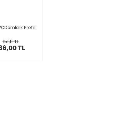
PVCDamlalık Profili
151,11 TL
36,00 TL