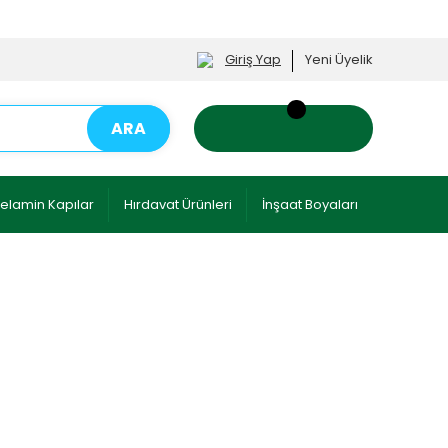
Giriş Yap
Yeni Üyelik
ARA
elamin Kapılar
Hırdavat Ürünleri
İnşaat Boyaları