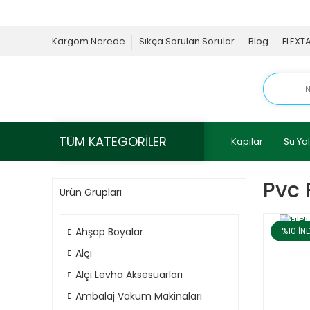
Kargom Nerede
Sıkça Sorulan Sorular
Blog
FLEXT
TÜM KATEGORİLER
Kapılar
Su Yal
Pvc 
Ürün Grupları
Ahşap Boyalar
%10
İN
Alçı
Alçı Levha Aksesuarları
Ambalaj Vakum Makinaları