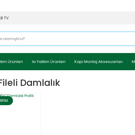
AB TV
ıtım Ürünleri
Isı Yalıtım Ürünleri
Kapı Montaj Aksesuarları
M
Fileli Damlalık
DİRİM