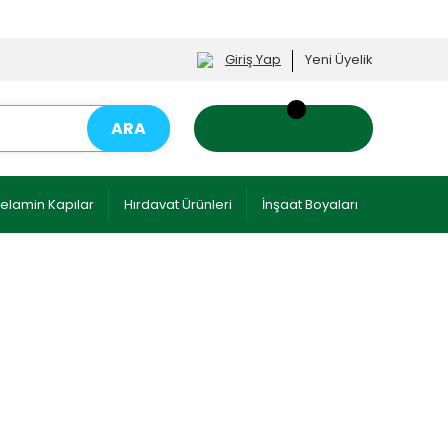
Giriş Yap
Yeni Üyelik
ARA
elamin Kapılar
Hırdavat Ürünleri
İnşaat Boyaları