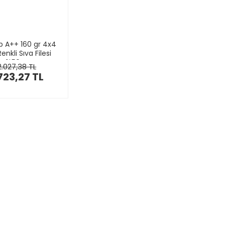
b A++ 160 gr 4x4
Renkli Sıva Filesi
1*50m
2.027,38 TL
723,27 TL