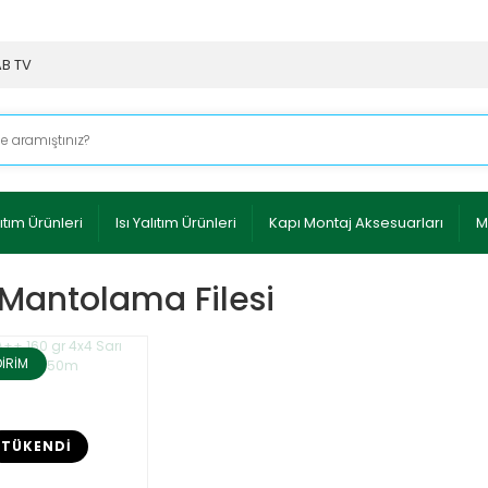
AB TV
ıtım Ürünleri
Isı Yalıtım Ürünleri
Kapı Montaj Aksesuarları
M
 Mantolama Filesi
DİRİM
TÜKENDİ