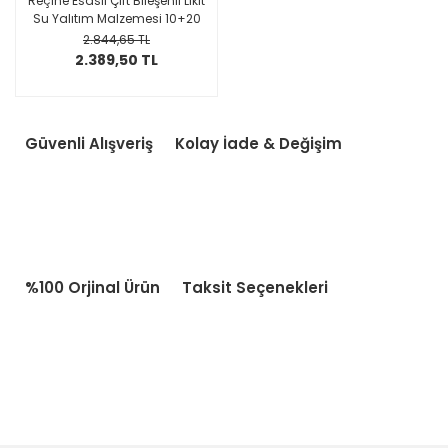
Reçine Esaslı Çift Bileşenli Likit
Su Yalıtım Malzemesi 10+20
Kg
2.844,65 TL
2.389,50 TL
Güvenli Alışveriş
Kolay İade & Değişim
%100 Orjinal Ürün
Taksit Seçenekleri