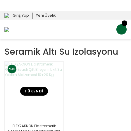
Giriş Yap
Yeni Üyelik
Seramik Altı Su Izolasyonu
%16
TÜKENDİ
FLEX2AKNON Elastromerik