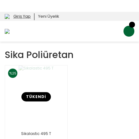
Giriş Yap
Yeni Üyelik
Sika Poliüretan
%25
TÜKENDİ
Sikalastic 495 T