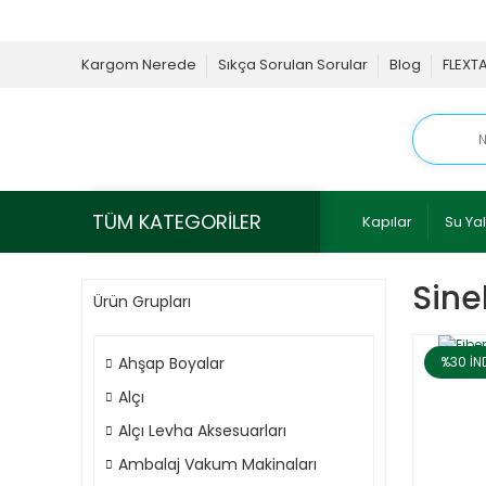
Kargom Nerede
Sıkça Sorulan Sorular
Blog
FLEXT
TÜM KATEGORİLER
Kapılar
Su Yal
Sine
Ürün Grupları
Ahşap Boyalar
%30
İN
Alçı
Alçı Levha Aksesuarları
Ambalaj Vakum Makinaları