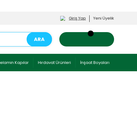
Giriş Yap
Yeni Üyelik
ARA
elamin Kapılar
Hırdavat Ürünleri
İnşaat Boyaları