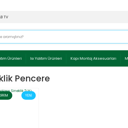
AB TV
ıtım Ürünleri
Isı Yalıtım Ürünleri
Kapı Montaj Aksesuarları
M
klik Pencere
DİRİM
YENİ