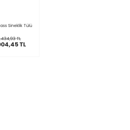
lass Sineklik Tülü
1.434,93 TL
004,45 TL