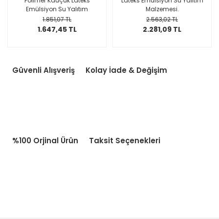
Polimer Kauçuk Lateks
Lateks Emülsiyon Su Yalıtım
Emülsiyon Su Yalıtım
Malzemesi.
Malzemesi
1.851,07 TL
2.563,02 TL
1.647,45 TL
2.281,09 TL
Güvenli Alışveriş
Kolay İade & Değişim
%100 Orjinal Ürün
Taksit Seçenekleri