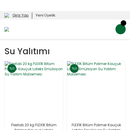
Giriş Yap
Yeni Üyelik
Su Yalıtımı
%11
%11
Flextab 20 kg FLEX1K Bitüm
FLEX1K Bitüm Polimer Kauçuk