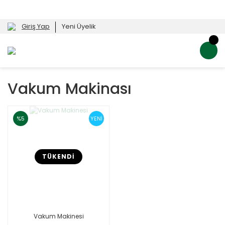
Giriş Yap
Yeni Üyelik
Vakum Makinası
%5
YENİ
TÜKENDİ
Vakum Makinesi