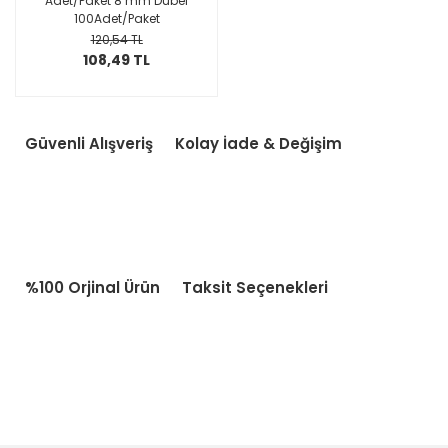
Adet/Paket 8 mm Dübel
100Adet/Paket
120,54 TL
108,49 TL
Güvenli Alışveriş
Kolay İade & Değişim
%100 Orjinal Ürün
Taksit Seçenekleri