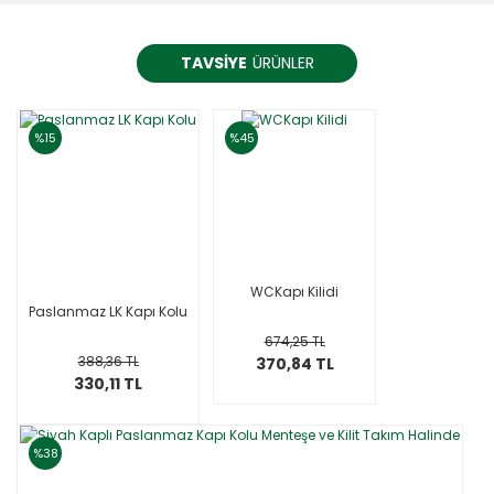
TAVSİYE
ÜRÜNLER
%15
%45
WCKapı Kilidi
Paslanmaz LK Kapı Kolu
674,25 TL
388,36 TL
370,84 TL
330,11 TL
%38