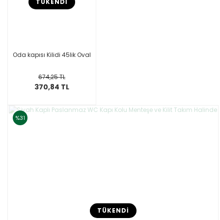
TÜKENDİ
Oda kapısı Kilidi 45lik Oval
674,25 TL
370,84 TL
%31
TÜKENDİ