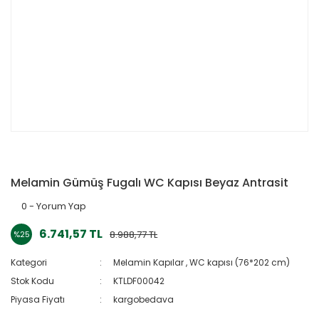
Melamin Gümüş Fugalı WC Kapısı Beyaz Antrasit
0 - Yorum Yap
6.741,57 TL
8.988,77 TL
%25
Kategori
Melamin Kapılar
,
WC kapısı (76*202 cm)
Stok Kodu
KTLDF00042
Piyasa Fiyatı
kargobedava