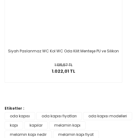
Siyah Paslanmaz WC Kol WC Oda Kilit Menteşe PU ve Silikon
1.135,57 TL
1.022,01 TL
Etiketler :
oda kapısı
oda kapısı fiyatları
oda kapısı modelleri
kapı
kapılar
melamin kapı
melamin kapı nedir
melamin kapı fiyat