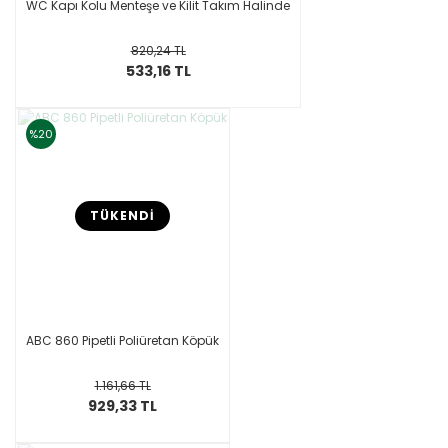
WC Kapı Kolu Menteşe ve Kilit Takım Halinde
820,24 TL
533,16 TL
%20
TÜKENDİ
ABC 860 Pipetli Poliüretan Köpük
1.161,66 TL
929,33 TL