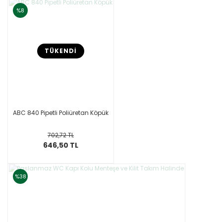
%8
TÜKENDİ
ABC 840 Pipetli Poliüretan Köpük
702,72 TL
646,50 TL
%38