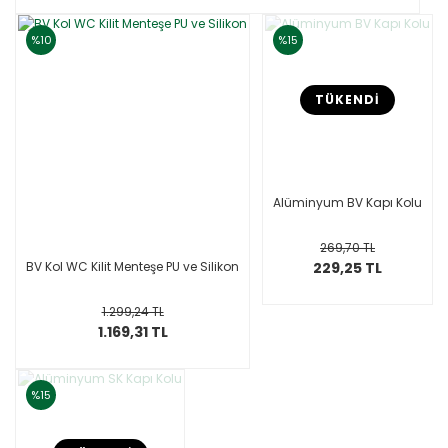
%10
%15
TÜKENDİ
Alüminyum BV Kapı Kolu
269,70 TL
BV Kol WC Kilit Menteşe PU ve Silikon
229,25 TL
1.299,24 TL
1.169,31 TL
%15