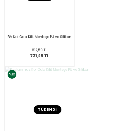
BV Kol Oda Kilit Menteşe PU ve Silikon
812,50 TL
731,25 TL
%10
TÜKENDİ