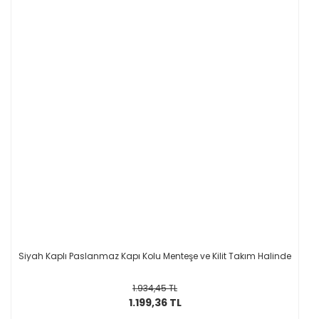
Siyah Kaplı Paslanmaz Kapı Kolu Menteşe ve Kilit Takım Halinde
1.934,45 TL
1.199,36 TL