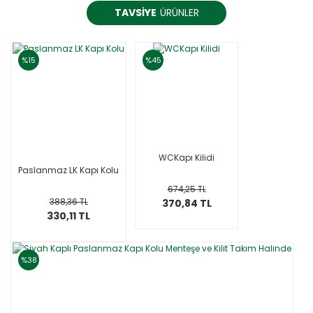
TAVSİYE
ÜRÜNLER
%15
%45
WCKapı Kilidi
Paslanmaz LK Kapı Kolu
674,25 TL
388,36 TL
370,84 TL
330,11 TL
%38