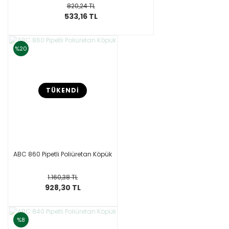
820,24 TL
533,16 TL
%20
TÜKENDİ
ABC 860 Pipetli Poliüretan Köpük
1.160,38 TL
928,30 TL
%8