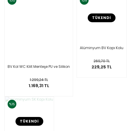
%10
%15
TÜKENDİ
Alüminyum BV Kapı Kolu
269,70 TL
BV Kol WC Kilit Menteşe PU ve Silikon
229,25 TL
1.299,24 TL
1.169,31 TL
%15
TÜKENDİ