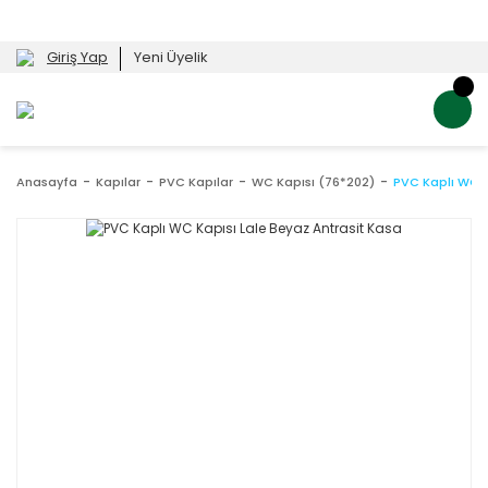
Giriş Yap
Yeni Üyelik
Anasayfa
Kapılar
PVC Kapılar
WC Kapısı (76*202)
PVC Kaplı WC K