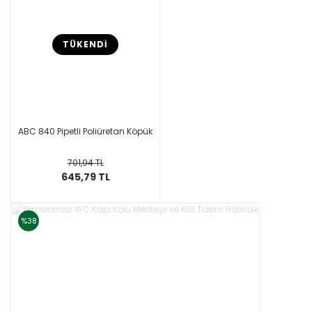
TÜKENDİ
ABC 840 Pipetli Poliüretan Köpük
701,94 TL
645,79 TL
%38