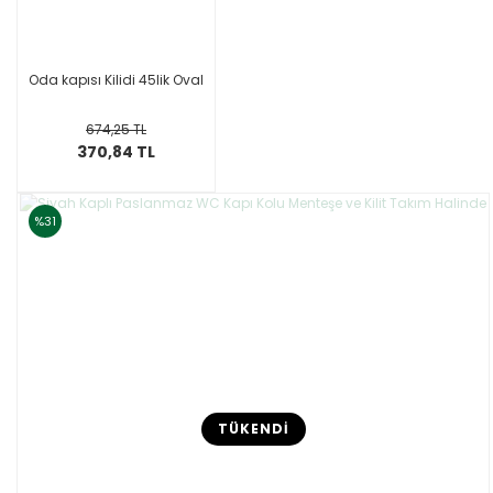
Oda kapısı Kilidi 45lik Oval
674,25 TL
370,84 TL
%31
TÜKENDİ