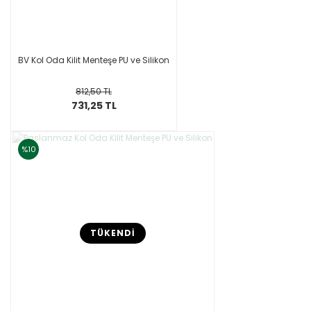
BV Kol Oda Kilit Menteşe PU ve Silikon
812,50 TL
731,25 TL
%10
TÜKENDİ