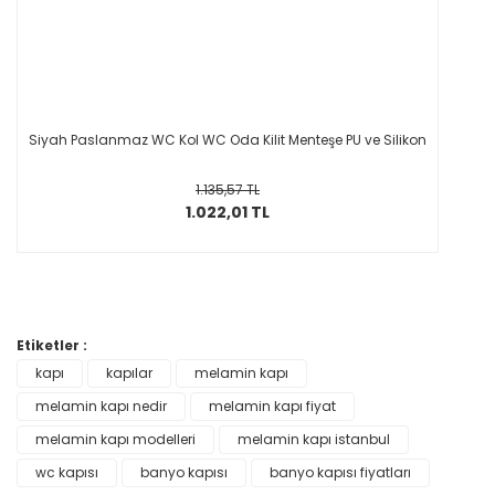
Siyah Paslanmaz WC Kol WC Oda Kilit Menteşe PU ve Silikon
1.135,57 TL
1.022,01 TL
Etiketler :
kapı
kapılar
melamin kapı
melamin kapı nedir
melamin kapı fiyat
melamin kapı modelleri
melamin kapı istanbul
wc kapısı
banyo kapısı
banyo kapısı fiyatları