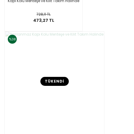
Kapı Kolu Menteşe ve Kilit Takım Halinde
728,11 TL
473,27 TL
%38
TÜKENDİ