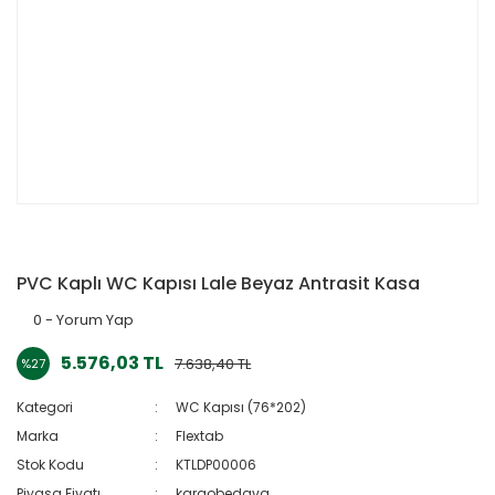
PVC Kaplı WC Kapısı Lale Beyaz Antrasit Kasa
0 - Yorum Yap
5.576,03 TL
7.638,40 TL
%27
Kategori
WC Kapısı (76*202)
Marka
Flextab
Stok Kodu
KTLDP00006
Piyasa Fiyatı
kargobedava