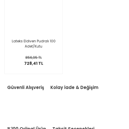
Lateks Eldiven Pudralı 100
Adet/Kutu
856,95 TL
728,41 TL
Güvenli Alışveriş
Kolay İade & Değişim
%100 Orjinal Ürün
Taksit Seçenekleri