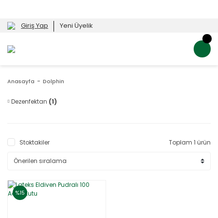
Giriş Yap
Yeni Üyelik
Anasayfa
Dolphin
Dezenfektan
(1)
Stoktakiler
Toplam 1 ürün
%15