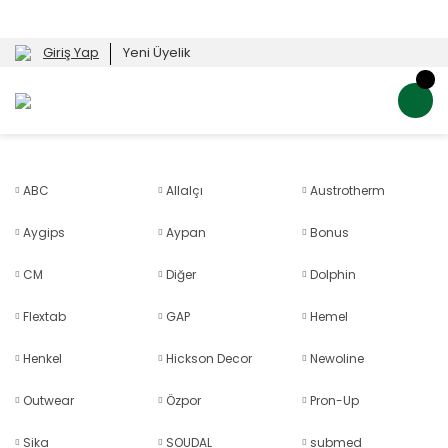
Giriş Yap
Yeni Üyelik
ABC
Allalçı
Austrotherm
Aygips
Aypan
Bonus
CM
Diğer
Dolphin
Flextab
GAP
Hemel
Henkel
Hickson Decor
Newoline
Outwear
Özpor
Pron-Up
Sika
SOUDAL
submed