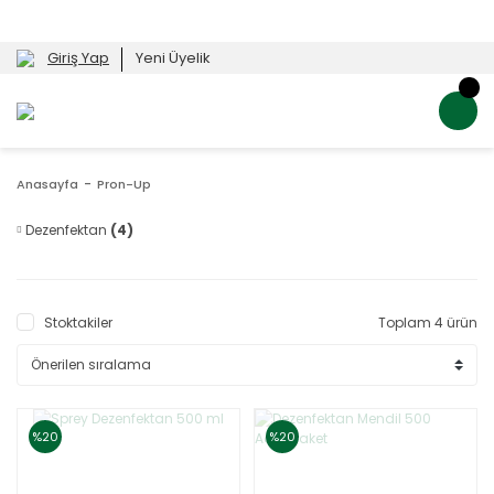
Giriş Yap
Yeni Üyelik
Anasayfa
Pron-Up
Dezenfektan
(4)
Stoktakiler
Toplam 4 ürün
%20
%20