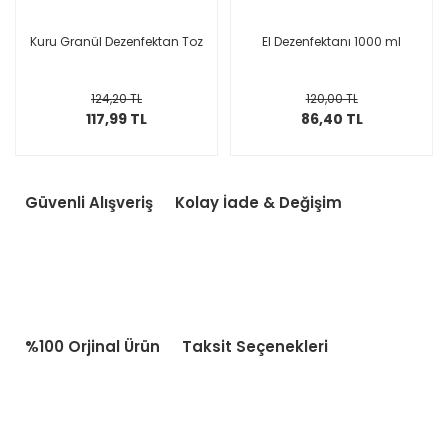
Kuru Granül Dezenfektan Toz
El Dezenfektanı 1000 ml
124,20 TL
120,00 TL
117,99 TL
86,40 TL
Güvenli Alışveriş
Kolay İade & Değişim
%100 Orjinal Ürün
Taksit Seçenekleri